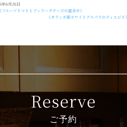
26年6月26日
《フルーツトマトとブッラータチーズの盛合せ》
《オランダ産ホワイトアスパラのティエピド
Reserve
ご予約